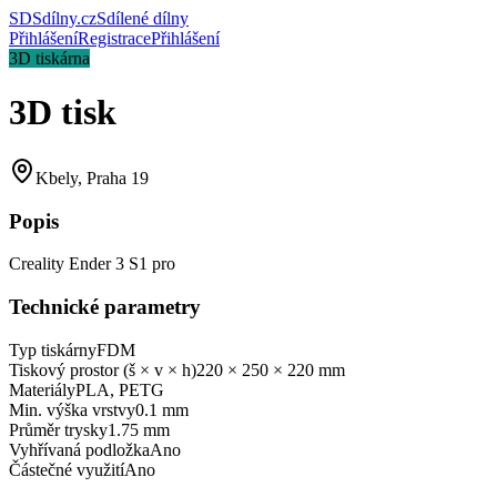
SD
Sdílny.cz
Sdílené dílny
Přihlášení
Registrace
Přihlášení
3D tiskárna
3D tisk
Kbely, Praha 19
Popis
Creality Ender 3 S1 pro
Technické parametry
Typ tiskárny
FDM
Tiskový prostor (š × v × h)
220 × 250 × 220 mm
Materiály
PLA, PETG
Min. výška vrstvy
0.1 mm
Průměr trysky
1.75 mm
Vyhřívaná podložka
Ano
Částečné využití
Ano