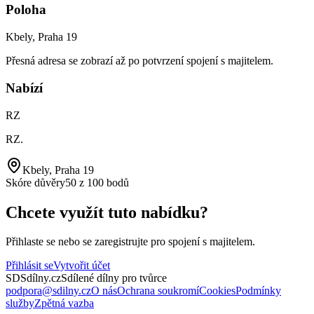
Poloha
Kbely, Praha 19
Přesná adresa se zobrazí až po potvrzení spojení s majitelem.
Nabízí
RZ
RZ
.
Kbely, Praha 19
Skóre důvěry
50 z 100 bodů
Chcete využít tuto nabídku?
Přihlaste se nebo se zaregistrujte pro spojení s majitelem.
Přihlásit se
Vytvořit účet
SD
Sdílny.cz
Sdílené dílny pro tvůrce
podpora@sdilny.cz
O nás
Ochrana soukromí
Cookies
Podmínky
služby
Zpětná vazba