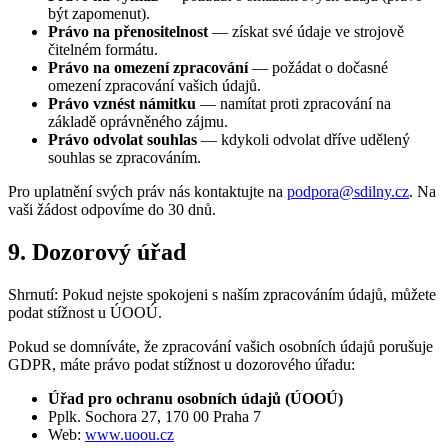
být zapomenut).
Právo na přenositelnost
— získat své údaje ve strojově
čitelném formátu.
Právo na omezení zpracování
— požádat o dočasné
omezení zpracování vašich údajů.
Právo vznést námitku
— namítat proti zpracování na
základě oprávněného zájmu.
Právo odvolat souhlas
— kdykoli odvolat dříve udělený
souhlas se zpracováním.
Pro uplatnění svých práv nás kontaktujte na
podpora@sdilny.cz
. Na
vaši žádost odpovíme do 30 dnů.
9. Dozorový úřad
Shrnutí: Pokud nejste spokojeni s naším zpracováním údajů, můžete
podat stížnost u ÚOOÚ.
Pokud se domníváte, že zpracování vašich osobních údajů porušuje
GDPR, máte právo podat stížnost u dozorového úřadu:
Úřad pro ochranu osobních údajů (ÚOOÚ)
Pplk. Sochora 27, 170 00 Praha 7
Web:
www.uoou.cz