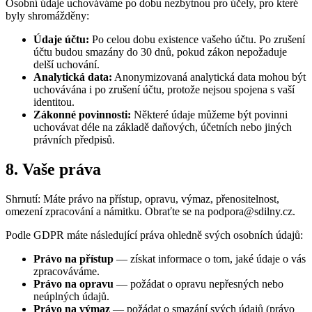
Osobní údaje uchováváme po dobu nezbytnou pro účely, pro které
byly shromážděny:
Údaje účtu:
Po celou dobu existence vašeho účtu. Po zrušení
účtu budou smazány do 30 dnů, pokud zákon nepožaduje
delší uchování.
Analytická data:
Anonymizovaná analytická data mohou být
uchovávána i po zrušení účtu, protože nejsou spojena s vaší
identitou.
Zákonné povinnosti:
Některé údaje můžeme být povinni
uchovávat déle na základě daňových, účetních nebo jiných
právních předpisů.
8. Vaše práva
Shrnutí: Máte právo na přístup, opravu, výmaz, přenositelnost,
omezení zpracování a námitku. Obraťte se na podpora@sdilny.cz.
Podle GDPR máte následující práva ohledně svých osobních údajů:
Právo na přístup
— získat informace o tom, jaké údaje o vás
zpracováváme.
Právo na opravu
— požádat o opravu nepřesných nebo
neúplných údajů.
Právo na výmaz
— požádat o smazání svých údajů (právo