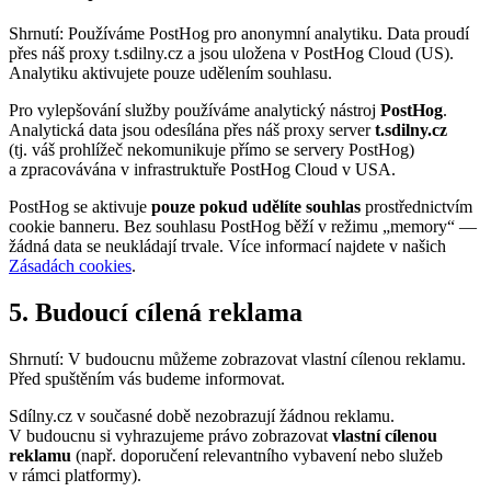
Shrnutí: Používáme PostHog pro anonymní analytiku. Data proudí
přes náš proxy t.sdilny.cz a jsou uložena v PostHog Cloud (US).
Analytiku aktivujete pouze udělením souhlasu.
Pro vylepšování služby používáme analytický nástroj
PostHog
.
Analytická data jsou odesílána přes náš proxy server
t.sdilny.cz
(tj. váš prohlížeč nekomunikuje přímo se servery PostHog)
a zpracovávána v infrastruktuře PostHog Cloud v USA.
PostHog se aktivuje
pouze pokud udělíte souhlas
prostřednictvím
cookie banneru. Bez souhlasu PostHog běží v režimu „memory“ —
žádná data se neukládají trvale. Více informací najdete v našich
Zásadách cookies
.
5. Budoucí cílená reklama
Shrnutí: V budoucnu můžeme zobrazovat vlastní cílenou reklamu.
Před spuštěním vás budeme informovat.
Sdílny.cz v současné době nezobrazují žádnou reklamu.
V budoucnu si vyhrazujeme právo zobrazovat
vlastní cílenou
reklamu
(např. doporučení relevantního vybavení nebo služeb
v rámci platformy).