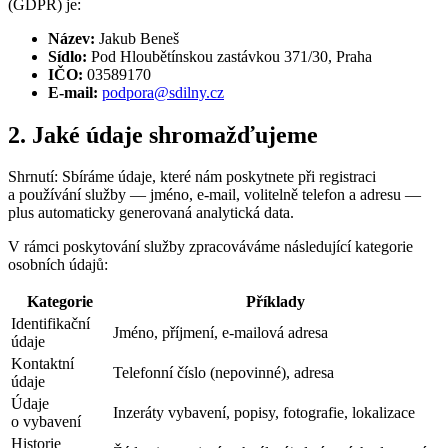
(GDPR) je:
Název:
Jakub Beneš
Sídlo:
Pod Hloubětínskou zastávkou 371/30, Praha
IČO:
03589170
E-mail:
podpora@sdilny.cz
2. Jaké údaje shromažďujeme
Shrnutí: Sbíráme údaje, které nám poskytnete při registraci
a používání služby — jméno, e-mail, volitelně telefon a adresu —
plus automaticky generovaná analytická data.
V rámci poskytování služby zpracováváme následující kategorie
osobních údajů:
Kategorie
Příklady
Identifikační
Jméno, příjmení, e-mailová adresa
údaje
Kontaktní
Telefonní číslo (nepovinné), adresa
údaje
Údaje
Inzeráty vybavení, popisy, fotografie, lokalizace
o vybavení
Historie