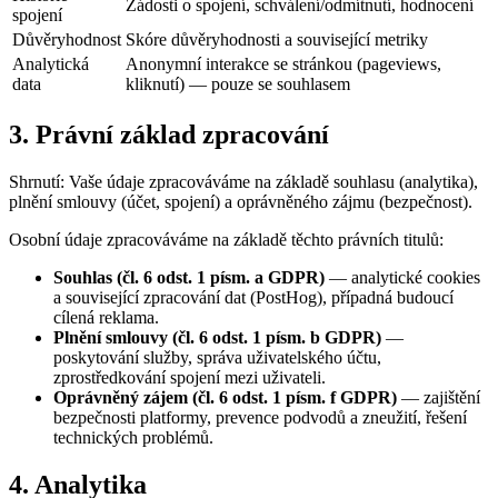
Žádosti o spojení, schválení/odmítnutí, hodnocení
spojení
Důvěryhodnost
Skóre důvěryhodnosti a související metriky
Analytická
Anonymní interakce se stránkou (pageviews,
data
kliknutí) — pouze se souhlasem
3. Právní základ zpracování
Shrnutí: Vaše údaje zpracováváme na základě souhlasu (analytika),
plnění smlouvy (účet, spojení) a oprávněného zájmu (bezpečnost).
Osobní údaje zpracováváme na základě těchto právních titulů:
Souhlas (čl. 6 odst. 1 písm. a GDPR)
— analytické cookies
a související zpracování dat (PostHog), případná budoucí
cílená reklama.
Plnění smlouvy (čl. 6 odst. 1 písm. b GDPR)
—
poskytování služby, správa uživatelského účtu,
zprostředkování spojení mezi uživateli.
Oprávněný zájem (čl. 6 odst. 1 písm. f GDPR)
— zajištění
bezpečnosti platformy, prevence podvodů a zneužití, řešení
technických problémů.
4. Analytika