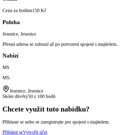
Cena za hodinu
150 Kč
Poloha
Jesenice, Jesenice
Přesná adresa se zobrazí až po potvrzení spojení s majitelem.
Nabízí
MS
MS
.
Jesenice, Jesenice
Skóre důvěry
50 z 100 bodů
Chcete využít tuto nabídku?
Přihlaste se nebo se zaregistrujte pro spojení s majitelem.
Přihlásit se
Vytvořit účet