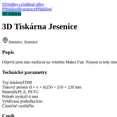
SD
Sdílny.cz
Sdílené dílny
Přihlášení
Registrace
Přihlášení
3D tiskárna
3D Tiskárna Jesenice
Jesenice, Jesenice
Popis
Objevil jsem tuto možnost na veletrhu Maker Fair. Nejsem si tedy moc 
Technické parametry
Typ tiskárny
FDM
Tiskový prostor (š × v × h)
250 × 210 × 220 mm
Materiály
PLA, PETG
Průměr trysky
0.4 mm
Vyhřívaná podložka
Ano
Částečné využití
Ne
Ceník